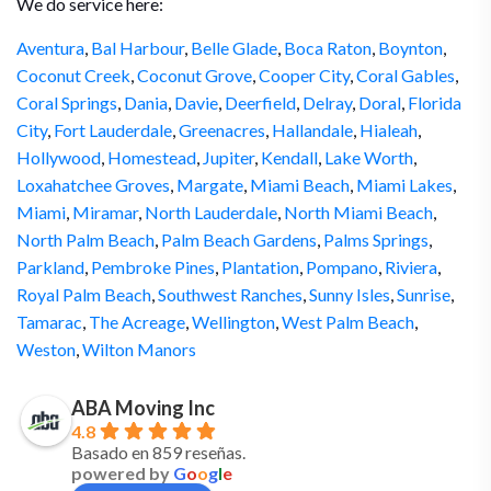
We do service here:
Aventura
,
Bal Harbour
,
Belle Glade
,
Boca Raton
,
Boynton
,
Coconut Creek
,
Coconut Grove
,
Cooper City
,
Coral Gables
,
Coral Springs
,
Dania
,
Davie
,
Deerfield
,
Delray
,
Doral
,
Florida
City
,
Fort Lauderdale
,
Greenacres
,
Hallandale
,
Hialeah
,
Hollywood
,
Homestead
,
Jupiter
,
Kendall
,
Lake Worth
,
Loxahatchee Groves
,
Margate
,
Miami Beach
,
Miami Lakes
,
Miami
,
Miramar
,
North Lauderdale
,
North Miami Beach
,
North Palm Beach
,
Palm Beach Gardens
,
Palms Springs
,
Parkland
,
Pembroke Pines
,
Plantation
,
Pompano
,
Riviera
,
Royal Palm Beach
,
Southwest Ranches
,
Sunny Isles
,
Sunrise
,
Tamarac
,
The Acreage
,
Wellington
,
West Palm Beach
,
Weston
,
Wilton Manors
ABA Moving Inc
4.8
Basado en 859 reseñas.
powered by
G
o
o
g
l
e