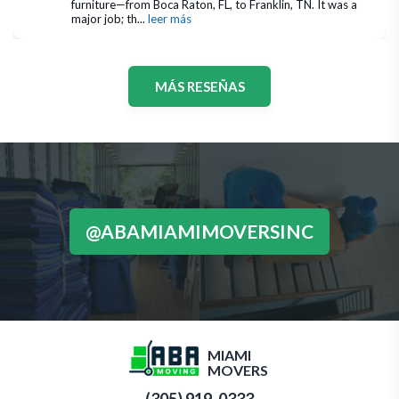
furniture—from Boca Raton, FL, to Franklin, TN. It was a 
major job; th
... 
leer más
MÁS RESEÑAS
@ABAMIAMIMOVERSINC
MIAMI
MOVERS