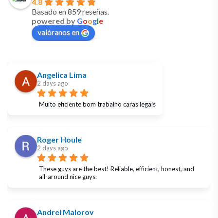
4.8
Basado en 859 reseñas.
powered by
G
o
o
g
l
e
valóranos en
Angelica Lima
2 days ago
Muito eficiente bom trabalho caras legais
Roger Houle
2 days ago
These guys are the best! Reliable, efficient, honest, and 
all-around nice guys.
Andrei Maiorov