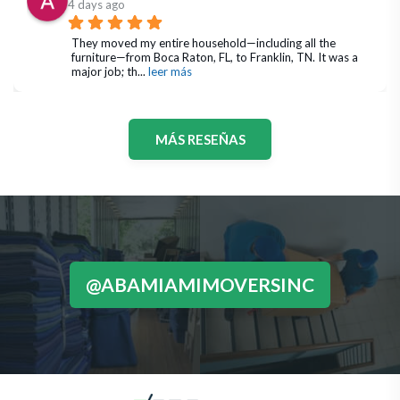
4 days ago
They moved my entire household—including all the 
furniture—from Boca Raton, FL, to Franklin, TN. It was a 
major job; th
... 
leer más
MÁS RESEÑAS
@ABAMIAMIMOVERSINC