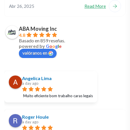
Abr 26, 2025
Read More
ABA Moving Inc
4.8
Basado en 859 reseñas.
powered by
G
o
o
g
l
e
valóranos en
Angelica Lima
a day ago
Muito eficiente bom trabalho caras legais
Roger Houle
a day ago