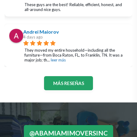
These guys are the best! Reliable, efficient, honest, and 
all-around nice guys.
Andrei Maiorov
4 days ago
They moved my entire household—including all the 
furniture—from Boca Raton, FL, to Franklin, TN. It was a 
major job; th
... 
leer más
MÁS RESEÑAS
@ABAMIAMIMOVERSINC