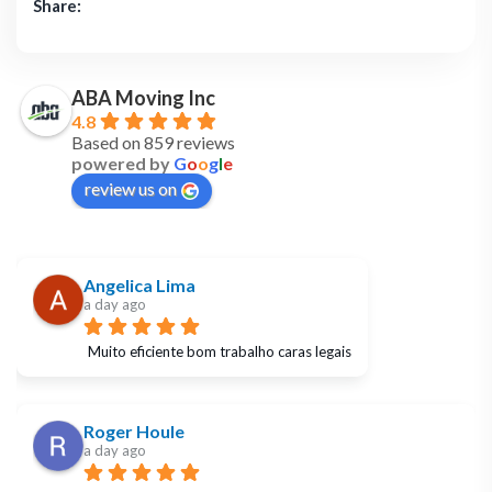
Share:
ABA Moving Inc
4.8
Based on 859 reviews
powered by
G
o
o
g
l
e
review us on
Angelica Lima
a day ago
Muito eficiente bom trabalho caras legais
Roger Houle
a day ago